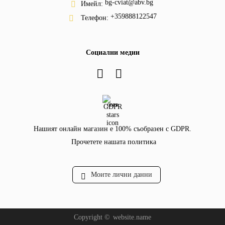
bg-cviat@abv.bg
Имейл:
+359888122547
Телефон:
Социални медии
GDPR
Нашият онлайн магазин е 100% съобразен с GDPR.
Прочетете нашата политика
Моите лични данни
Copyright ©
website.name