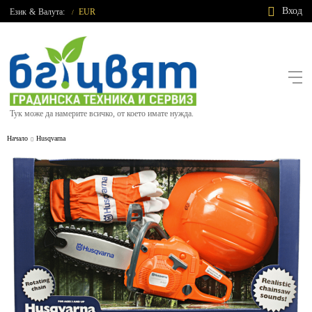
Вход
Език
&
Валута:
EUR
/
Тук може да намерите всичко, от което имате нужда.
Начало
Husqvarna