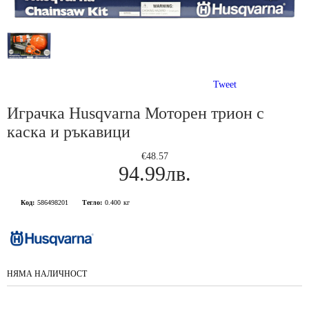
Tweet
Играчка Husqvarna Моторен трион с
каска и ръкавици
€48.57
94.99лв.
Код:
586498201
Тегло:
0.400
кг
НЯМА НАЛИЧНОСТ