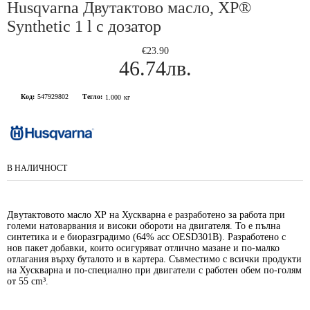
Husqvarna Двутактово масло, XP®
Synthetic 1 l с дозатор
€23.90
46.74лв.
Код:
547929802
Тегло:
1.000
кг
В НАЛИЧНОСТ
Двутактовото масло ХР на Хускварна е разработено за работа при
големи натоварвания и високи обороти на двигателя. То е пълна
синтетика и е биоразградимо (64% acc OESD301B). Разработено с
нов пакет добавки, които осигуряват отлично мазане и по-малко
отлагания върху буталото и в картера. Съвместимо с всички продукти
на Хускварна и по-специално при двигатели с работен обем по-голям
от 55 cm³.