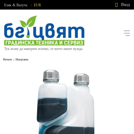
Вход
Език
&
Валута:
EUR
/
Тук може да намерите всичко, от което имате нужда.
Начало
Husqvarna