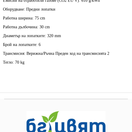
Емисии на отработили газове (CO2 EU V):
610 g/kWh
Оборудване:
Предни лопатки
Работна ширина:
75 cm
Работна дълбочина:
30 cm
Диаметър на лопатките:
320 mm
Брой на лопатките:
6
Трансмисия:
Верижна/Ръчна Преден ход на трансмисията 2
Тегло:
70 kg