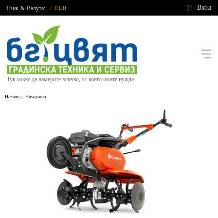
Вход
Език
&
Валута:
EUR
/
Тук може да намерите всичко, от което имате нужда.
Начало
Husqvarna