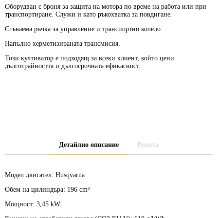
Оборудван с броня за защита на мотора по време на работа или при
транспортиране. Служи и като ръкохватка за повдигане.
Сгъваема ръчка за управление и транспортно колело.
Напълно херметизираната трансмисия.
Този култиватор е подходящ за всеки клиент, който цени
дълготрайността и дългосрочната ефикасност.
Детайлно описание
Ревюта
Модел двигател:
Husqvarna
Обем на цилиндъра:
196 cm³
Мощност:
3,45 kW