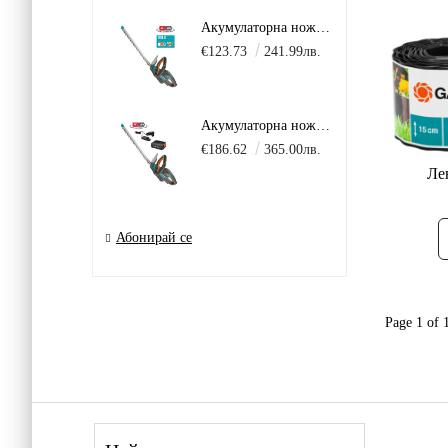
Акумулаторна ножица за жив плет GARDENA ComfortCut 50 18V P4A Solo без батерия и зарядно
€123.73
241.99лв.
Акумулаторна ножица за жив плет GARDENA ComfortCut 18V P4A в комплект с батерия 2.0Ah + зарядно AL 18 V.
€186.62
365.00лв.
Ле
Абонирай се
Page 1 of 