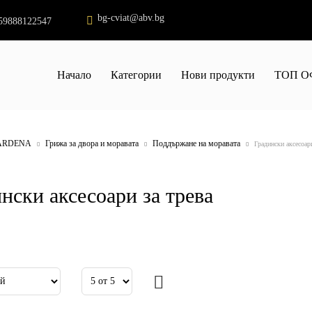
bg-cviat@abv.bg
59888122547
Начало
Категории
Нови продукти
ТОП О
ARDENA
Грижа за двора и моравата
Поддържане на моравата
Градински аксесоари
нски аксесоари за трева