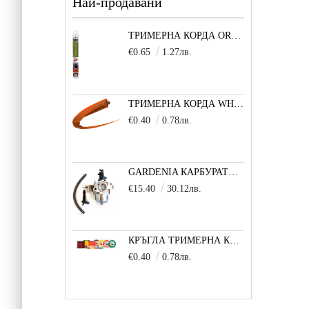
Най-продавани
ТРИМЕРНА КОРДА OREGON TECHNI-BLADE 6,0 ММ Х 26 СМ - 1 БРОЙ
€0.65
1.27лв.
ТРИМЕРНА КОРДА WHISPER TWIST (УСУКАН КВАДРАТ) 3,0 ММ 1 М
€0.40
0.78лв.
GARDENIA КАРБУРАТОР ЗА ДВИГАТЕЛ 5,5/6,5 К.С.
€15.40
30.12лв.
КРЪГЛА ТРИМЕРНА КОРДА (БЯЛА) 3,3 ММ 1 М
€0.40
0.78лв.