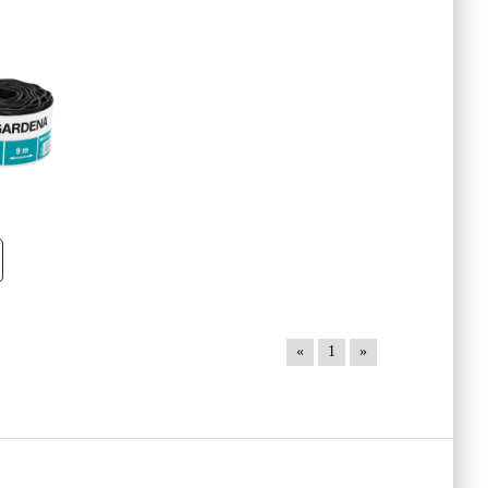
«
1
»