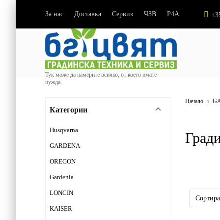
За нас
Доставка
Сервиз
ЧЗВ
P4A
|
|
|
|
+3
Тук може да намерите всичко, от което имате
нужда.
Начало
G
Категории
Husqvarna
Гради
GARDENA
OREGON
Gardenia
LONCIN
KAISER