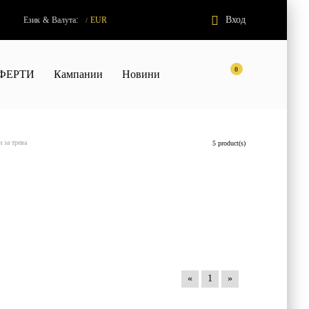
:
Вход
Език
&
Валута
EUR
/
0
ФЕРТИ
Кампании
Новини
 за трева
5 product(s)
«
1
»