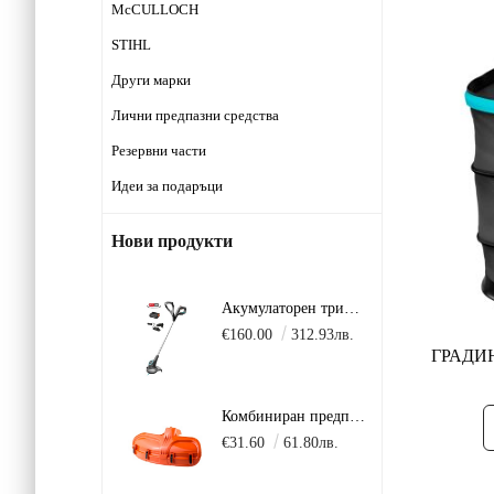
McCULLOCH
STIHL
Други марки
Лични предпазни средства
Резервни части
Идеи за подаръци
Нови продукти
Акумулаторен тример GARDENA SmallCut 23 см 18V P4A в комплект с батерия 2.5Ah + зарядно AL 18 V.
€160.00
312.93лв.
ГРАДИ
Комбиниран предпазител за моторни коси Husqvarna 135/236/241/243/253/333/335/535/541/543/553
€31.60
61.80лв.